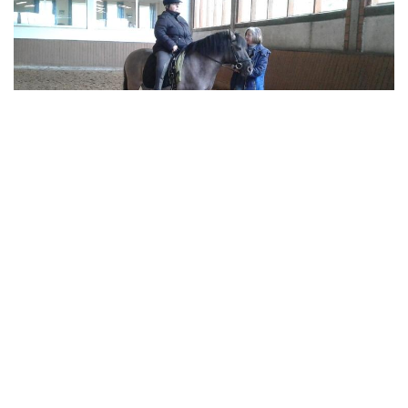
Montags Abends
Montags ab 20 Uhr
findet das Reiten für Erwachsene im
Gruppensetting statt.
Einzeltherapien können für Vormittags gebucht werden.