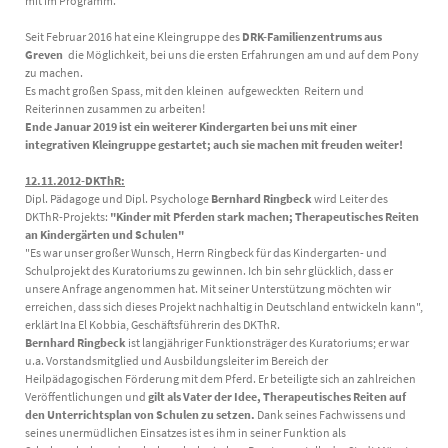
mit im Programm.
Seit Februar 2016 hat eine Kleingruppe des
DRK-Familienzentrums aus
Greven
die Möglichkeit, bei uns die ersten Erfahrungen am und auf dem Pony
zu machen.
Es macht großen Spass, mit den kleinen aufgeweckten Reitern und
Reiterinnen zusammen zu arbeiten!
Ende Januar 2019 ist ein weiterer Kindergarten bei uns mit einer
integrativen Kleingruppe gestartet; auch sie machen mit freuden weiter!
12.11.2012-DKThR:
Dipl. Pädagoge und Dipl. Psychologe
Bernhard Ringbeck
wird Leiter des
DKThR-Projekts:
"Kinder mit Pferden stark machen; Therapeutisches Reiten
an Kindergärten und Schulen"
"Es war unser großer Wunsch, Herrn Ringbeck für das Kindergarten- und
Schulprojekt des Kuratoriums zu gewinnen. Ich bin sehr glücklich, dass er
unsere Anfrage angenommen hat. Mit seiner Unterstützung möchten wir
erreichen, dass sich dieses Projekt nachhaltig in Deutschland entwickeln kann",
erklärt Ina El Kobbia, Geschäftsführerin des DKThR.
Bernhard Ringbeck
ist langjähriger Funktionsträger des Kuratoriums; er war
u.a. Vorstandsmitglied und Ausbildungsleiter im Bereich der
Heilpädagogischen Förderung mit dem Pferd. Er beteiligte sich an zahlreichen
Veröffentlichungen und
gilt als Vater der Idee, Therapeutisches Reiten auf
den Unterrichtsplan von Schulen zu setzen.
Dank seines Fachwissens und
seines unermüdlichen Einsatzes ist es ihm in seiner Funktion als