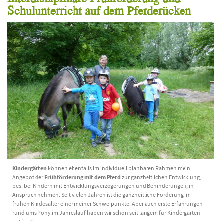
Schulunterricht auf dem Pferderücken
Kindergärten
können ebenfalls im individuell planbaren Rahmen mein
Angebot der
Frühförderung mit dem Pferd
zur ganzheitlichen Entwicklung,
bes. bei Kindern mit Entwicklungsverzögerungen und Behinderungen, in
Anspruch nehmen. Seit vielen Jahren ist die ganzheitliche Förderung im
frühen Kindesalter einer meiner Schwerpunkte. Aber auch erste Erfahrungen
rund ums Pony im Jahreslauf haben wir schon seit langem für Kindergärten